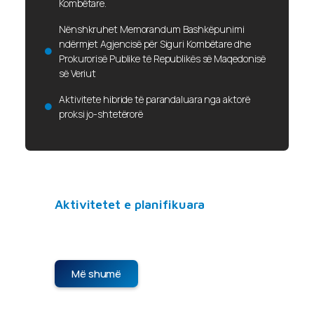
Kombëtare.
Nënshkruhet Memorandum Bashkëpunimi
ndërmjet Agjencisë për Siguri Kombëtare dhe
Prokurorisë Publike të Republikës së Maqedonisë
së Veriut
Aktivitete hibride të parandaluara nga aktorë
proksi jo-shtetërorë
Aktivitetet e planifikuara
Nuk ka aktivitete të planifikuara për
momentin. Na ndiqni për njoftime të reja.
Më shumë