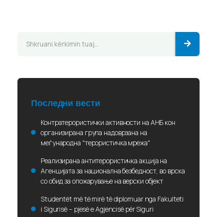
Последни вести
Контратерористички активности на АНБ кон
организирана група надоврзана на
меѓународна "терористичка мрежа"
Реализирана антитерористичка акција на
Агенцијата за национална безбедност, во врска
со обид за опожарување на верски објект
Studentët më të mirë të diplomuar nga Fakulteti
i Sigurisë – pjesë e Agjencisë për Siguri