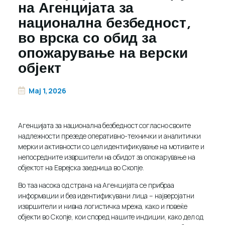
на Агенцијата за
национална безбедност,
во врска со обид за
опожарување на верски
објект
Maj 1, 2026
Агенцијата за национална безбедност согласно своите
надлежности презеде оперативно-технички и аналитички
мерки и активности со цел идентификување на мотивите и
непосредните извршители на обидот за опожарување на
објектот на Еврејска заедница во Скопје.
Во таа насока од страна на Агенцијата се прибраа
информации и беа идентификувани лица – најверојатни
извршители и нивна логистичка мрежа, како и повеќе
објекти во Скопје, кои според нашите индиции, како дел од