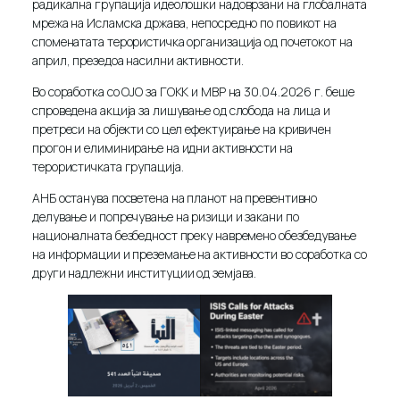
радикална групација идеолошки надоврзани на глобалната
мрежа на Исламска држава, непосредно по повикот на
споменатата терористичка организација од почетокот на
април, презедоа насилни активности.
Во соработка со ОЈО за ГОКК и МВР на 30.04.2026 г. беше
спроведена акција за лишување од слобода на лица и
претреси на објекти со цел ефектуирање на кривичен
прогон и елиминирање на идни активности на
терористичката групација.
АНБ останува посветена на планот на превентивно
делување и попречување на ризици и закани по
националната безбедност преку навремено обезбедување
на информации и преземање на активности во соработка со
други надлежни институции од земјава.