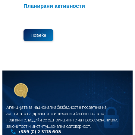
Планирани активности
Нема планирани активности во
моментот. Следете не за нови објави.
Повеќе
Агенцијата за национална безбедност е посветена на
заштитата на државните интереси и безбедноста на
граѓаните, водејќи се од принципите на професионализам,
законитост и институционална одговорност.
+389 (0) 2 3118 608