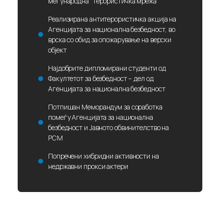
меѓународна "терористичка мрежа"
Реализирана антитерористичка акција на
Агенцијата за национална безбедност, во
врска со обид за опожарување на верски
објект
Најдобрите дипломирани студенти од
Факултетот за безбедност – дел од
Агенцијата за национална безбедност
Потпишан Меморандум за соработка
помеѓу Агенцијата за национална
безбедност и Јавното обвинителство на
РСМ
Попречени хибридни активности на
недржавни прокси актери