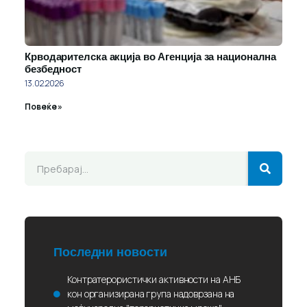
Крводарителска акција во Агенција за национална
безбедност
13.02.2026
Повеќе »
Последни новости
Контратерористички активности на АНБ
кон организирана група надоврзана на