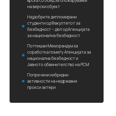
врска со обид за опожарување
на верски објект
Најдобрите дипломирани
студенти од Факултетот за
безбедност – дел од Агенцијата
за национална безбедност
Потпишан Меморандум за
соработка помеѓу Агенцијата за
национална безбедност и
Јавното обвинителство на РСМ
Попречени хибридни
активности на недржавни
прокси актери