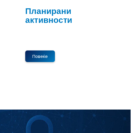
Планирани
активности
Нема планирани активности во
моментот. Следете не за нови
објави.
Повеќе