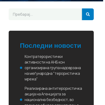
Последни новости
Контратерористички
активности на АНБ кон
организирана група надоврзана
на меѓународна "терористичка
мрежа"
Реализирана антитерористичка
акција на Агенцијата за
национална безбедност, во