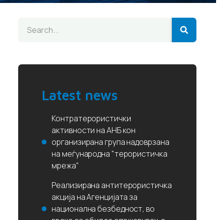
Latest news
Контратерористички
активности на АНБ кон
организирана група надоврзана
на меѓународна "терористичка
мрежа"
Реализирана антитерористичка
акција на Агенцијата за
национална безбедност, во