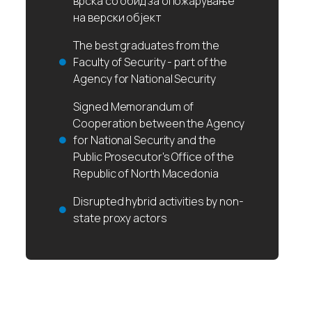
врска со обид за опожарување
на верски објект
The best graduates from the
Faculty of Security - part of the
Agency for National Security
Signed Memorandum of
Cooperation between the Agency
for National Security and the
Public Prosecutor's Office of the
Republic of North Macedonia
Disrupted hybrid activities by non-
state proxy actors