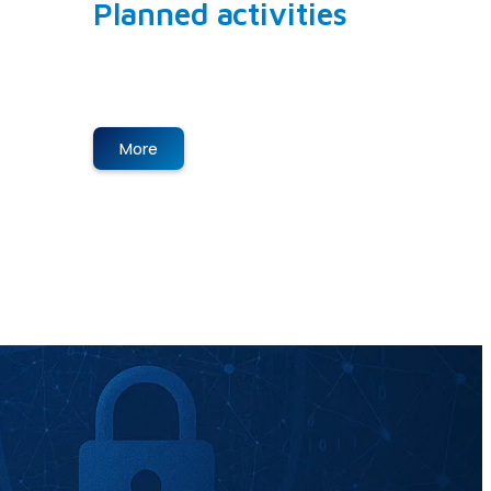
Planned activities
There are no planned activities at
the moment. Follow us for new
updates.
More