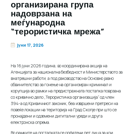
организирана група
надоврзана на
меѓународна
“терористичка мрежа”
јуни 17, 2026
На 16 јуни 2026 година, во координирана акција на
Агенцијата за национална безбедност и Министерството за
внатрешни работи, а под раководство на Основно јавно
обвинителство за гонење на организиран криминал и
корупција во рамки на предистражната постапка поврзана
со кривично дело „Терористичка организација“ од член
394-а од Кривичниот законик, беа извршени претреси на
повеќе локации на територија на Град Скопје при што се
пронајдени и одземени дигитални уреди и друга
електронска опрема.
Во рамките на постапката се опфатени пет лица за кои