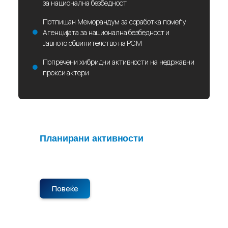
за национална безбедност
Потпишан Меморандум за соработка помеѓу
Агенцијата за национална безбедност и
Јавното обвинителство на РСМ
Попречени хибридни активности на недржавни
прокси актери
Планирани активности
Нема планирани активности во
моментот. Следете не за нови објави.
Повеќе