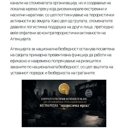
канали на споменатата организација, но и создавање на
локална мрежа преку која дисеминирале екстремни и
насилни наративи, со цел поттикнување на терористички
активности во земјата. Како дел од групата, споменатите
давале и логистичка поддршка на други лица, претходно
веќе опфатени во контратерористички активности на
Агенцијата.
Агенцијата за национална безбедност останува посветена
на својата примарна превентивна функција да работи на
ефикасно и навремено попречување на ризиците и
заканите по националната безбедност, со цел заштита на
уставниот поредок и безбедноста на граѓаните.