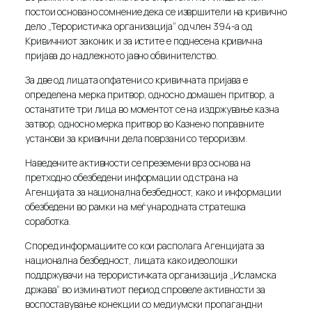
постои основано сомнение дека се извршители на кривично
дело „Терористичка организација“ од член 394-а од
Кривичниот законик и за истите е поднесена кривична
пријава до надлежното јавно обвинителство.
За две од лицата опфатени со кривичната пријава е
определена мерка притвор, односно домашен притвор, а
останатите три лица во моментот се на издржување казна
затвор, односно мерка притвор во Казнено поправните
установи за кривични дела поврзани со тероризам.
Наведените активности се преземени врз основа на
претходно обезбедени информации од страна на
Агенцијата за национална безбедност, како и информации
обезбедени во рамки на меѓународната стратешка
соработка.
Според информациите со кои располага Агенцијата за
национална безбедност, лицата како идеолошки
поддржувачи на терористичката организација „Исламска
држава“ во изминатиот период спровеле активности за
воспоставување конекции со медиумски пропагандни