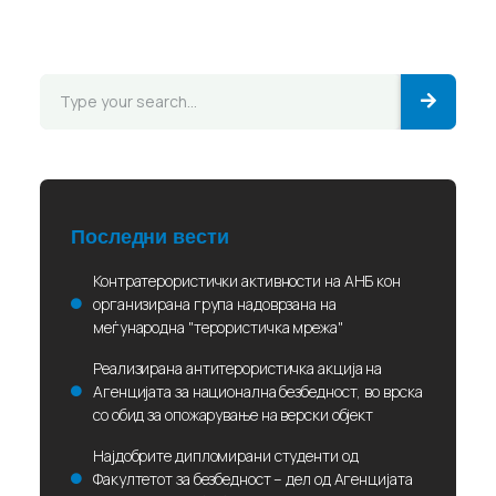
Последни вести
Контратерористички активности на АНБ кон
организирана група надоврзана на
меѓународна "терористичка мрежа"
Реализирана антитерористичка акција на
Агенцијата за национална безбедност, во врска
со обид за опожарување на верски објект
Најдобрите дипломирани студенти од
Факултетот за безбедност – дел од Агенцијата