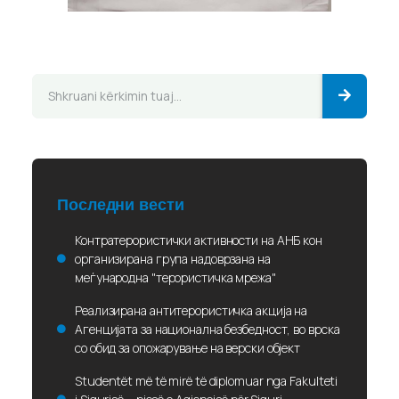
Последни вести
Контратерористички активности на АНБ кон
организирана група надоврзана на
меѓународна "терористичка мрежа"
Реализирана антитерористичка акција на
Агенцијата за национална безбедност, во врска
со обид за опожарување на верски објект
Studentët më të mirë të diplomuar nga Fakulteti