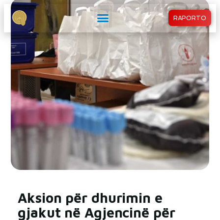
RAPORTO
Aksion për dhurimin e
gjakut në Agjencinë për