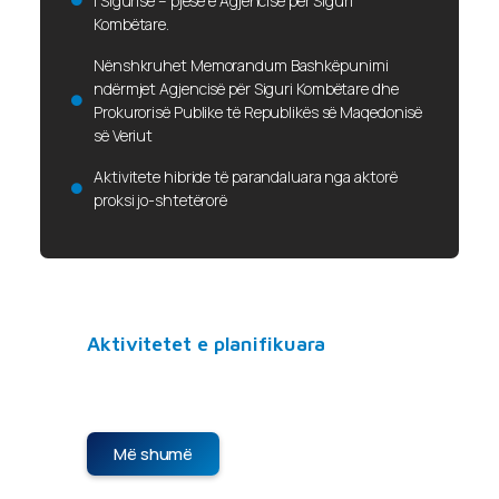
i Sigurisë – pjesë e Agjencisë për Siguri
Kombëtare.
Nënshkruhet Memorandum Bashkëpunimi
ndërmjet Agjencisë për Siguri Kombëtare dhe
Prokurorisë Publike të Republikës së Maqedonisë
së Veriut
Aktivitete hibride të parandaluara nga aktorë
proksi jo-shtetërorë
Aktivitetet e planifikuara
Nuk ka aktivitete të planifikuara për
momentin. Na ndiqni për njoftime të reja.
Më shumë