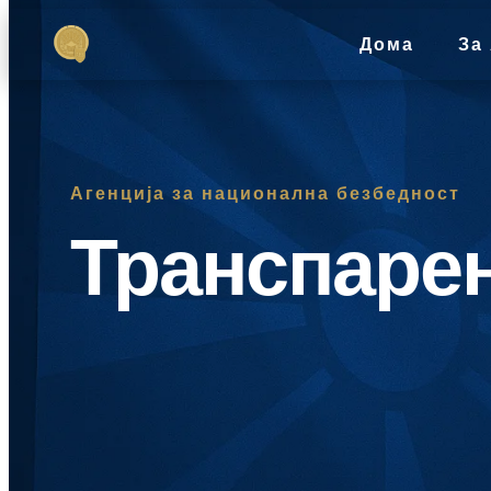
Дома
За
Агенција за национална безбедност
Транспаре