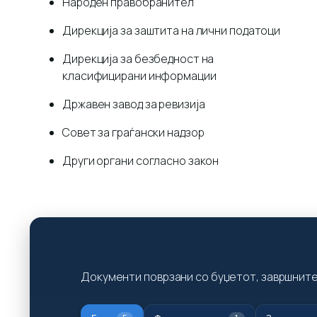
Народен правобранител
Дирекција за заштита на лични податоци
Дирекција за безбедност на
класифицирани информации
Државен завод за ревизија
Совет за граѓански надзор
Други органи согласно закон
Документи поврзани со буџетот, завршните 