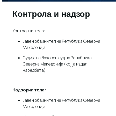
Контрола и надзор
Контролни тела:
Јавен обвинител на Република Северна
Македонија
Судија на Врховен суд на Република
Северна Македонија (кој ја издал
наредбата)
Надзорни тела:
Јавен обвинител на Република Северна
Македонија