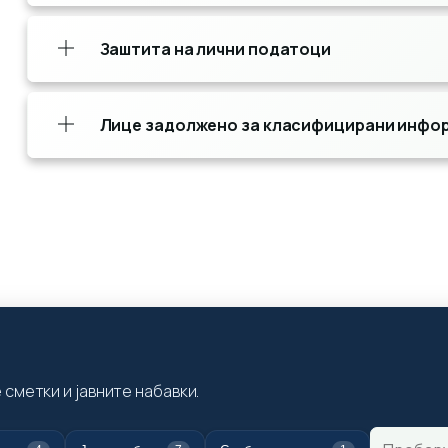
Заштита на лични податоци
Лице задолжено за класифицирани инфо
сметки и јавните набавки.
Пребарув