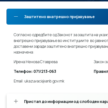
Заштитено внатрешно пријавување
Согласно одредбите од Законот за заштита на укаж
внатрешно пријавување во институциите во јавниот 
доставени заради заштитено внатрешно пријавувањ
назначена:
Ирена Ненова Ставрева
Закон з
Телефон: 071/213-063
Правил
Email: ukazuvaci@anb.gov.mk
Пристап до информации од слободен кар