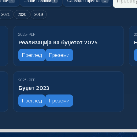
етки
Јавни набавки
Слободен пристап
4
7
1
2021
2020
2019
2025 · PDF
2
Реализација на буџетот 2025
Б
Преглед
Преземи
2023 · PDF
Буџет 2023
Преглед
Преземи