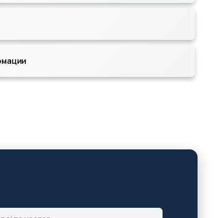
рмации
ај по наслов