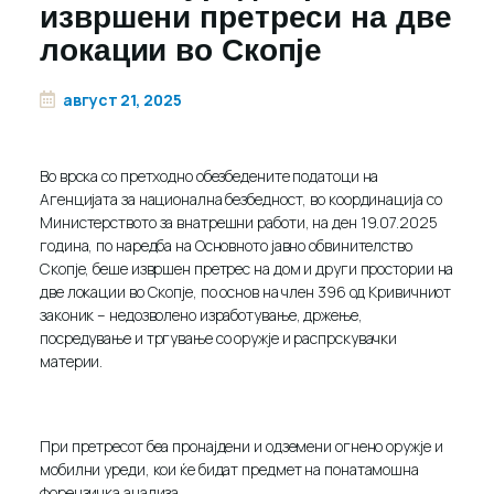
извршени претреси на две
локации во Скопје
август 21, 2025
Во врска со претходно обезбедените податоци на
Агенцијата за национална безбедност, во координација со
Министерството за внатрешни работи, на ден 19.07.2025
година, по наредба на Основното јавно обвинителство
Скопје, беше извршен претрес на дом и други простории на
две локации во Скопје, по основ на член 396 од Кривичниот
законик – недозволено изработување, држење,
посредување и тргување со оружје и распрскувачки
материи.
При претресот беа пронајдени и одземени огнено оружје и
мобилни уреди, кои ќе бидат предмет на понатамошна
форензичка анализа.