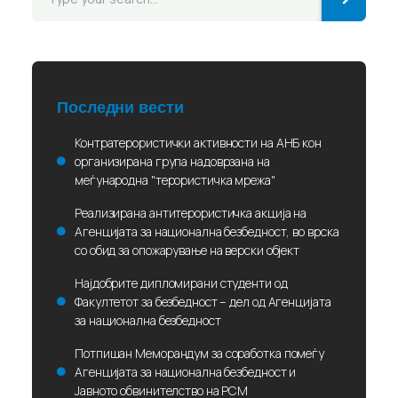
Последни вести
Контратерористички активности на АНБ кон
организирана група надоврзана на
меѓународна "терористичка мрежа"
Реализирана антитерористичка акција на
Агенцијата за национална безбедност, во врска
со обид за опожарување на верски објект
Најдобрите дипломирани студенти од
Факултетот за безбедност – дел од Агенцијата
за национална безбедност
Потпишан Меморандум за соработка помеѓу
Агенцијата за национална безбедност и
Јавното обвинителство на РСМ