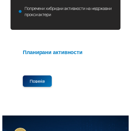
Попречени хибридни активности на недржавни
прокси актери
Планирани активности
Нема планирани активности во
моментот. Следете не за нови објави.
Повеќе