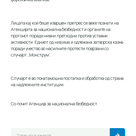
Лицата кај кои беше извршен претрес се веќе познати на
Агенцијата за национална безбедност и органите на
прогонот поради нивни претходни против уставни
активности. Едниот од нив има и одлежана затворска казна
поради учество во насилните протести поврзани со
случајот „Монструм“.
Случајот е во понатамошна постапка и обработка од страна
на надлежните институции.
Со почит Агенција за национална безбедност.