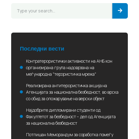
Последни вести
Контратерористички активности на АНБ кон
организирана група надоврзана на
меѓународна "терористичка мрежа"
Реализирана антитерористичка акција на
Агенцијата за национална безбедност, во врска
со обид за опожарување на верски објект
Најдобрите дипломирани студенти од
Факултетот за безбедност – дел од Агенцијата
за национална безбедност
Потпишан Меморандум за соработка помеѓу