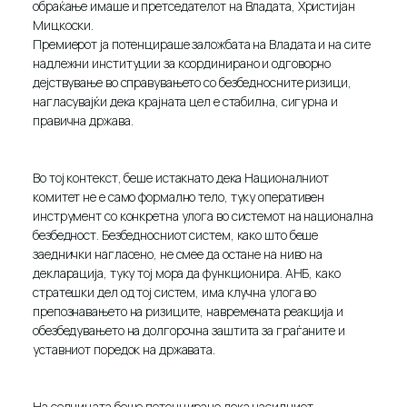
обраќање имаше и претседателот на Владата, Христијан
Мицкоски.
Премиерот ја потенцираше заложбата на Владата и на сите
надлежни институции за координирано и одговорно
дејствување во справувањето со безбедносните ризици,
нагласувајќи дека крајната цел е стабилна, сигурна и
правична држава.
Во тој контекст, беше истакнато дека Националниот
комитет не е само формално тело, туку оперативен
инструмент со конкретна улога во системот на национална
безбедност. Безбедносниот систем, како што беше
заеднички нагласено, не смее да остане на ниво на
декларација, туку тој мора да функционира. АНБ, како
стратешки дел од тој систем, има клучна улога во
препознавањето на ризиците, навремената реакција и
обезбедувањето на долгорочна заштита за граѓаните и
уставниот поредок на државата.
На седницата беше потенцирано дека насилниот