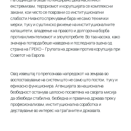
екстремизам, тероризмот и корупцијата се комплексни
закани, кои често се поврзани со институционални
слабости.Нивното спречување бара не само технички
мерки, туку и суштинско јакнење на институционалните
капацитети, владеење на правото и долгорочна борба
против клиентелизмот и злоупотребите. Во таа насока, како
значајна потврда беше наведена и последната оцена од
страна на ГРЕКО – Групата на држави против корупција при
Советот на Европа.
Овој извештај го препознава напредокот на земјава во
воспоставување на систем што не само што постои, туку и
ефикасно функционира. Агенцијата за национална
безбедност останува целосно посветена на својата мисија
да обезбеди стабилна, безбедна и правична држава преку
професионализам, институционална соработка и
дејствување во интерес на граѓаните и државата.