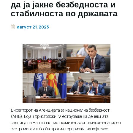
да ја јакне безбедноста и
стабилноста во државата
август 21, 2025
Директорот на Агенцијата за национална безбедност
(АНБ), Бојан Христовски, учествуваше на денешната
седница на Националниот комитет за спречување насилен
екстремизам и борба против тероризам, на која свое