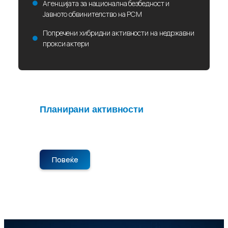
Агенцијата за национална безбедност и
Јавното обвинителство на РСМ
Попречени хибридни активности на недржавни
прокси актери
Планирани активности
Нема планирани активности во
моментот. Следете не за нови објави.
Повеќе